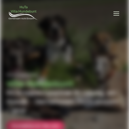
Hundetagesstätte
Villa Hundebunt
Ihr Ansprechpartner in Leipzig, wo
Hunde -
Gemeinsam nicht Einsam
- sind
Kontaktieren Sie uns